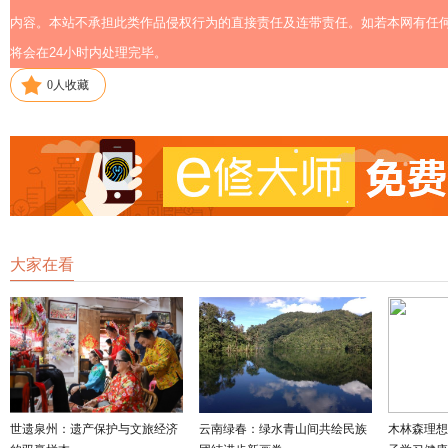
内容。本站不承担此类作品侵权行为的直接责任及连带责任。如若本网有任何内容侵
将会在24小时内处理完毕。
0
人收藏
大家在看
世遗泉州：遗产保护与文旅经济
云南绿春：绿水青山间共绘民族
木林森理想