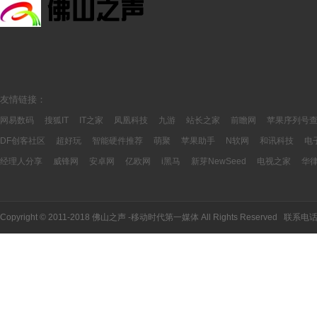
友情链接：
网易数码
搜狐IT
IT之家
凤凰科技
九游
站长之家
前瞻网
苹果序列号
DF创客社区
超好玩
智能硬件推荐
萌聚
苹果助手
N软网
和讯科技
电
经理人分享
威锋网
安卓网
亿欧网
i黑马
新芽NewSeed
电视之家
华
Copyright © 2011-2018 佛山之声 -移动时代第一媒体 All Rights Reserved 联系电