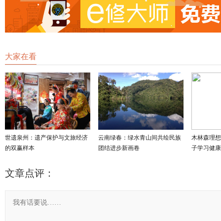
大家在看
世遗泉州：遗产保护与文旅经济
云南绿春：绿水青山间共绘民族
木林森理想
的双赢样本
团结进步新画卷
子学习健康
文章点评：