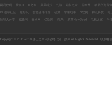
网易数码
搜狐IT
IT之家
凤凰科技
九游
站长之家
前瞻网
苹果序列号
DF创客社区
超好玩
智能硬件推荐
萌聚
苹果助手
N软网
和讯科技
电
经理人分享
威锋网
安卓网
亿欧网
i黑马
新芽NewSeed
电视之家
华
Copyright © 2011-2018 佛山之声 -移动时代第一媒体 All Rights Reserved 联系电