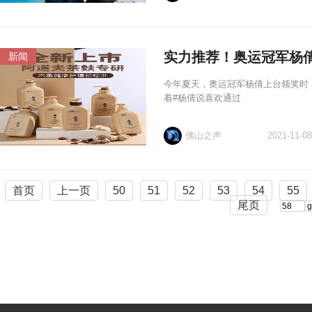
实力推荐！奥运冠军杨倩
新闻
今年夏天，奥运冠军杨倩上台领奖时
着#杨倩说喜欢通过
佛山之声
2021-11-08
首页
上一页
50
51
52
53
54
55
尾页