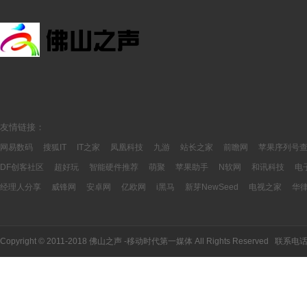
友情链接：
网易数码
搜狐IT
IT之家
凤凰科技
九游
站长之家
前瞻网
苹果序列号
DF创客社区
超好玩
智能硬件推荐
萌聚
苹果助手
N软网
和讯科技
电
经理人分享
威锋网
安卓网
亿欧网
i黑马
新芽NewSeed
电视之家
华
Copyright © 2011-2018 佛山之声 -移动时代第一媒体 All Rights Reserved 联系电